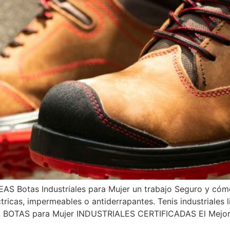
tas Industriales para Mujer un trabajo Seguro y cómodo
tricas, impermeables o antiderrapantes. Tenis industriales 
OTAS para Mujer INDUSTRIALES CERTIFICADAS El Mejor 