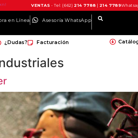
xn!
VENTAS
- Tel: (662)
214 7788
|
214 7789
Whatsap
ra en Línea
Asesoría WhatsApp
Catálo
¿Dudas?
Facturación
ndustriales
er