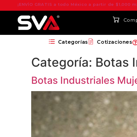
¡ENVÍO GRATIS a todo México a partir de $1,000 m
Comp
Categorías
Cotizaciones
Categoría:
Botas I
Botas Industriales Muj