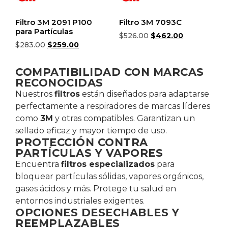
Filtro 3M 2091 P100
Filtro 3M 7093C
para Partículas
$
526.00
$
462.00
$
283.00
$
259.00
Añadir al carrito
Añadir al carrito
COMPATIBILIDAD CON MARCAS
RECONOCIDAS
Nuestros
filtros
están diseñados para adaptarse
perfectamente a respiradores de marcas líderes
como
3M
y otras compatibles. Garantizan un
sellado eficaz y mayor tiempo de uso.
PROTECCIÓN CONTRA
PARTÍCULAS Y VAPORES
Encuentra
filtros especializados
para
bloquear partículas sólidas, vapores orgánicos,
gases ácidos y más. Protege tu salud en
entornos industriales exigentes.
OPCIONES DESECHABLES Y
REEMPLAZABLES