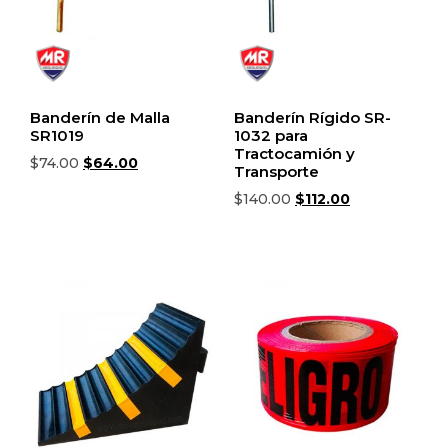
Banderín de Malla
Banderín Rígido SR-
SR1019
1032 para
Tractocamión y
$
74.00
$
64.00
Transporte
Añadir al carrito
$
140.00
$
112.00
Añadir al carrito