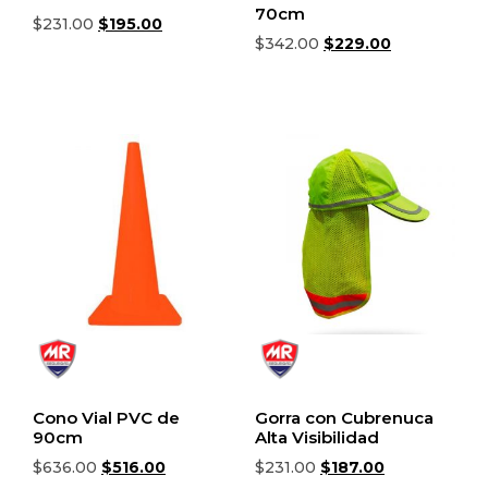
70cm
$
231.00
$
195.00
$
342.00
$
229.00
Añadir al carrito
Añadir al carrito
Cono Vial PVC de
Gorra con Cubrenuca
90cm
Alta Visibilidad
$
636.00
$
516.00
$
231.00
$
187.00