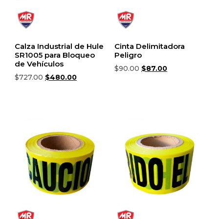
Calza Industrial de Hule
Cinta Delimitadora
SR1005 para Bloqueo
Peligro
de Vehículos
$
90.00
$
87.00
$
727.00
$
480.00
Añadir al carrito
Añadir al carrito