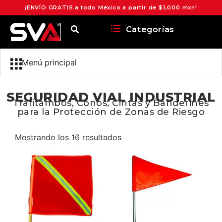
¡ENVÍO GRATIS a todo México a partir de $1,000 mxn!
Categorías
Menú principal
SEGURIDAD VIAL INDUSTRIAL
Trafitambos, Conos, Cintas y Banderines
para la Protección de Zonas de Riesgo
Mostrando los 16 resultados