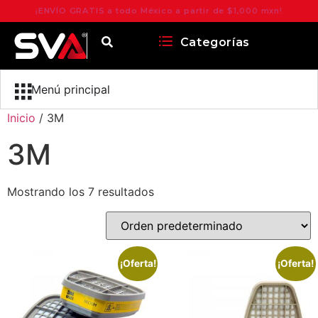
¡ENVÍO GRATIS a todo México a partir de $1,000 mxn!
Categorías
Menú principal
Inicio
/ 3M
3M
Mostrando los 7 resultados
¡Oferta!
¡Oferta!