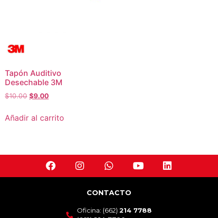
Tapón Auditivo
Desechable 3M
$
10.00
$
9.00
Añadir al carrito
CONTACTO
Oficina: (662)
214 7788