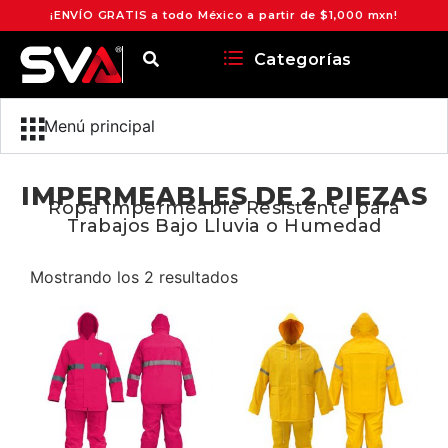
¡ENVÍO GRATIS a todo México a partir de $1,000 mxn!
Categorías
Menú principal
IMPERMEABLES DE 2 PIEZAS
Ropa Impermeable Resistente para
Trabajos Bajo Lluvia o Humedad
Mostrando los 2 resultados