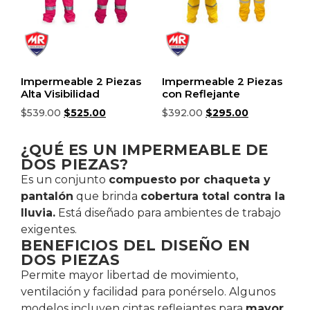
Impermeable 2 Piezas
Impermeable 2 Piezas
Alta Visibilidad
con Reflejante
$
539.00
$
525.00
$
392.00
$
295.00
Seleccionar opciones
Seleccionar opciones
¿QUÉ ES UN IMPERMEABLE DE
DOS PIEZAS?
Es un conjunto
compuesto por chaqueta y
pantalón
que brinda
cobertura total contra la
lluvia.
Está diseñado para ambientes de trabajo
exigentes.
BENEFICIOS DEL DISEÑO EN
DOS PIEZAS
Permite mayor libertad de movimiento,
ventilación y facilidad para ponérselo. Algunos
modelos incluyen cintas reflejantes para
mayor