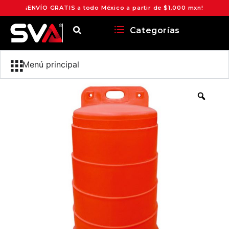
¡ENVÍO GRATIS a todo México a partir de $1,000 mxn!
Categorías
Menú principal