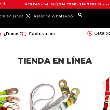
xn!
VENTAS
- Tel: (662)
214 7788
|
214 7789
Whatsap
ra en Línea
Asesoría WhatsApp
Catálo
¿Dudas?
Facturación
TIENDA EN LÍNEA