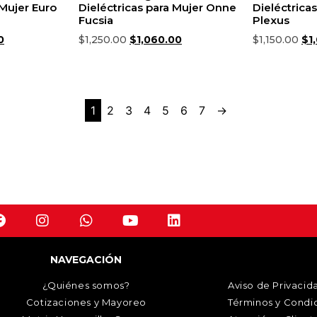
 Mujer Euro
Dieléctricas para Mujer Onne
Dieléctrica
Fucsia
Plexus
0
$
1,250.00
$
1,060.00
$
1,150.00
$
1
iones
Seleccionar opciones
Selecciona
1
2
3
4
5
6
7
→
NAVEGACIÓN
¿Quiénes somos?
Aviso de Privacid
Cotizaciones y Mayoreo
Términos y Condi