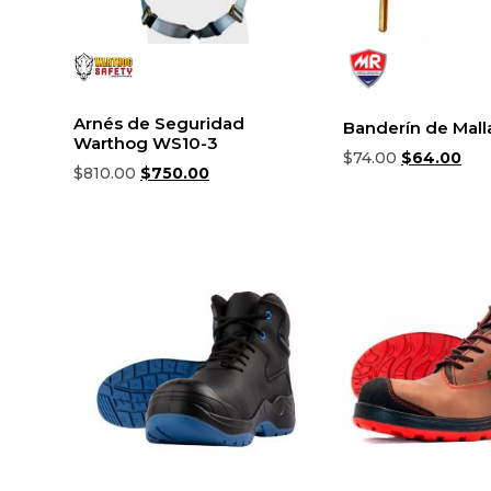
Arnés de Seguridad
Banderín de Mall
Warthog WS10-3
$
74.00
$
64.00
$
810.00
$
750.00
Añadir al carrito
Añadir al carrito