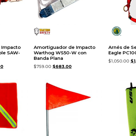
 Impacto
Amortiguador de Impacto
Arnés de S
ble SAW-
Warthog WS50-W con
Eagle PC10
Banda Plana
$
1,050.00
$
1
00
$
759.00
$
683.00
Añadir al ca
Añadir al carrito