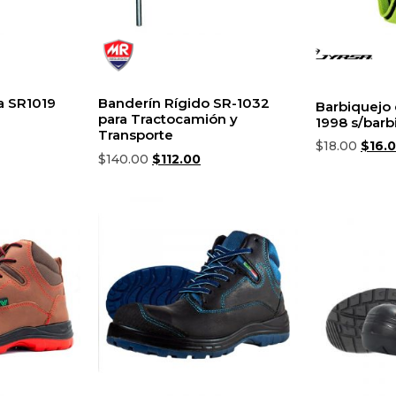
a SR1019
Banderín Rígido SR-1032
Barbiquejo
para Tractocamión y
1998 s/barbi
Transporte
$
18.00
$
16.
$
140.00
$
112.00
Añadir al ca
Añadir al carrito