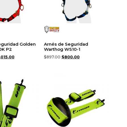
eguridad Golden
Arnés de Seguridad
0K P2
Warthog WS10-1
,015.00
$
897.00
$
800.00
rrito
Añadir al carrito