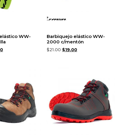
 elástico WW-
Barbiquejo elástico WW-
lla
2000 c/mentón
00
$
21.00
$
19.00
rrito
Añadir al carrito