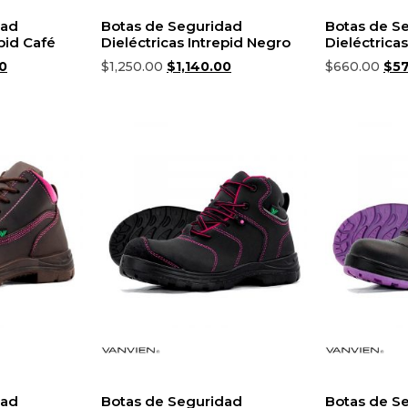
dad
Botas de Seguridad
Botas de S
epid Café
Dieléctricas Intrepid Negro
Dieléctrica
00
$
1,250.00
$
1,140.00
$
660.00
$
5
iones
Seleccionar opciones
Selecciona
dad
Botas de Seguridad
Botas de S