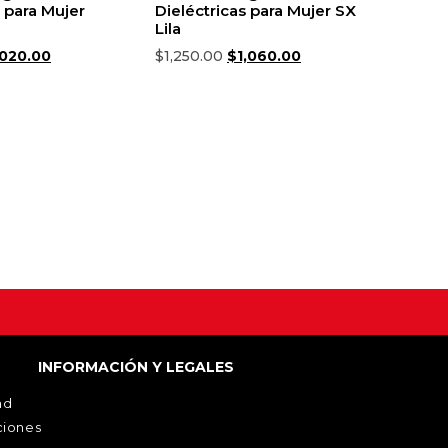
s para Mujer
Dieléctricas para Mujer SX
Lila
,020.00
$
1,250.00
$
1,060.00
r opciones
Seleccionar opciones
INFORMACIÓN Y LEGALES
ad
ciones