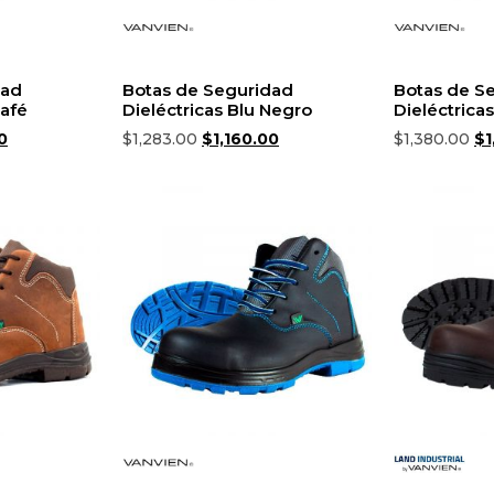
dad
Botas de Seguridad
Botas de S
Café
Dieléctricas Blu Negro
Dieléctrica
0
$
1,283.00
$
1,160.00
$
1,380.00
$
1
iones
Seleccionar opciones
Selecciona