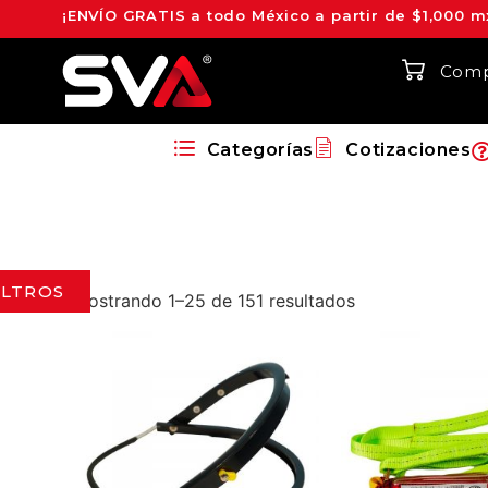
¡ENVÍO GRATIS a todo México a partir de $1,000 m
Comp
Categorías
Cotizaciones
ILTROS
Mostrando 1–25 de 151 resultados