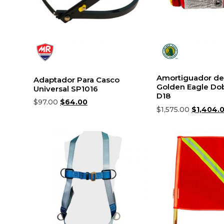
Amortiguador de
Adaptador Para Casco
Golden Eagle Do
Universal SP1016
D18
$
97.00
$
64.00
$
1,575.00
$
1,404.
Añadir al carrito
Añadir al carrito