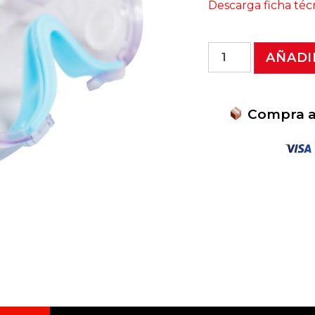
Descarga ficha téc
AÑADI
Compra ah
Protección Ocular Cer
Polvo