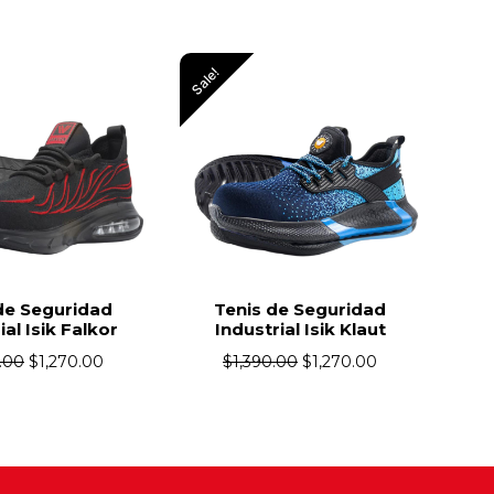
Sale!
Sale
de Seguridad
Tenis de Seguridad
ial Isik Klaut
Industrial Isik TT
0.00
$
1,270.00
$
1,390.00
$
1,270.00