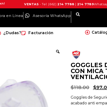
xn!
VENTAS
- Tel: (662)
214 7788
|
214 7789
Whatsap
ra en Línea
Asesoría WhatsApp
Catálo
¿Dudas?
Facturación
GOGGLES D
CON MICA
VENTILACI
$
118.00
$
97.
Goggles de Segurid
acabado anti empa