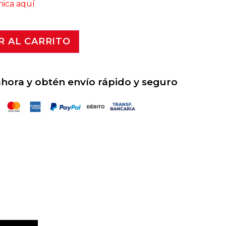
nica aquí
R AL CARRITO
ora y obtén envío rápido y seguro
tificada para Ambientes con Riesgo de Salpicaduras y