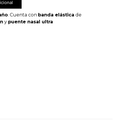
icional
año
. Cuenta con
banda elástica
de
ón
y
puente nasal ultra