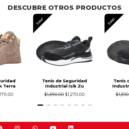
DESCUBRE OTROS PRODUCTOS
Sale!
Sale!
guridad
Tenis de Seguridad
Tenis 
sik Zu
Industrial Isik Falkor
Industr
,270.00
$
1,390.00
$
1,270.00
$
1,39