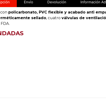
ipción
Envío
Devolución
Información Ad
 con
policarbonato, PVC flexible y acabado
anti emp
erméticamente sellado
, cuatro
válvulas de ventilaci
 FDA.
NDADAS