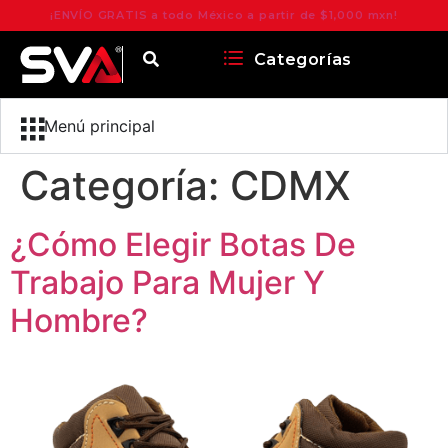
¡ENVÍO GRATIS a todo México a partir de $1,000 mxn!
Categorías
Menú principal
Categoría:
CDMX
¿Cómo Elegir Botas De
Trabajo Para Mujer Y
Hombre?