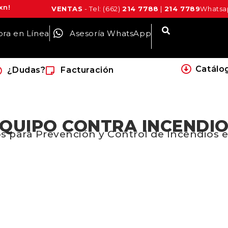
xn!
VENTAS
- Tel: (662)
214 7788
|
214 7789
Whatsap
ra en Línea
Asesoría WhatsApp
Catálo
¿Dudas?
Facturación
QUIPO CONTRA INCENDI
s para Prevención y Control de Incendios 