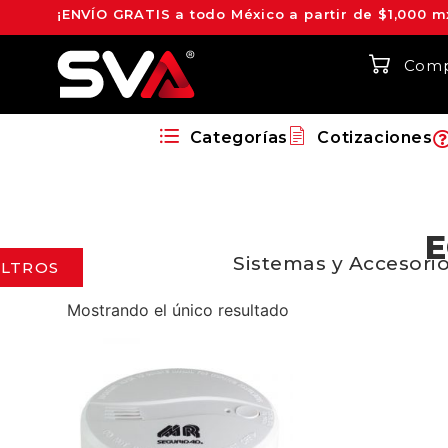
¡ENVÍO GRATIS a todo México a partir de $1,000 m
Comp
Categorías
Cotizaciones
E
Sistemas y Accesorio
ILTROS
Mostrando el único resultado