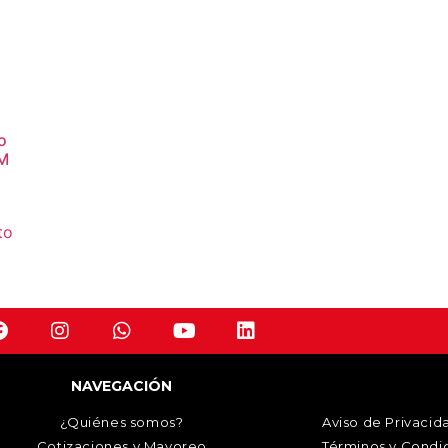
o
M
to
NAVEGACIÓN
¿Quiénes somos?
Aviso de Privacid
Cotizaciones y Mayoreo
Términos y Condi