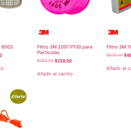
 6002
Filtro 3M 2091 P100 para
Filtro 3M 
Partículas
0
$
526.00
$
4
$
283.00
$
259.00
to
Añadir al c
Añadir al carrito
¡Oferta!