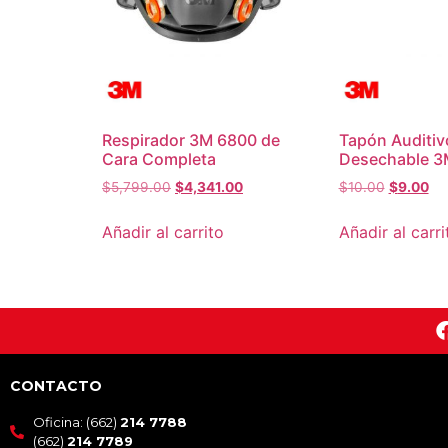
Respirador 3M 6800 de
Tapón Auditiv
Cara Completa
Desechable 3
$
5,799.00
$
4,341.00
$
10.00
$
9.00
Añadir al carrito
Añadir al carri
CONTACTO
Oficina: (662)
214 7788
(662)
214 7789