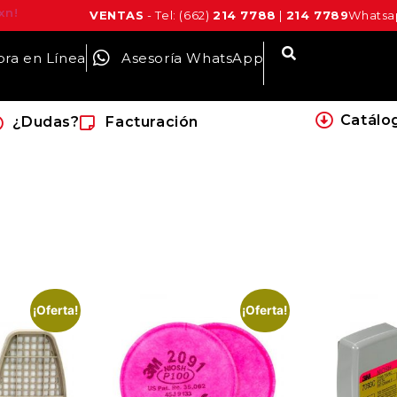
xn!
VENTAS
- Tel: (662)
214 7788
|
214 7789
Whatsap
ra en Línea
Asesoría WhatsApp
Catálo
¿Dudas?
Facturación
¡Oferta!
¡Oferta!