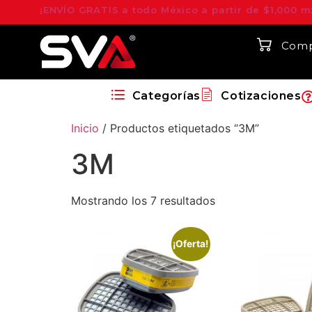
¡ENVÍO GRATIS a todo México a partir de $1,000 m
Comp
Categorías
Cotizaciones
Inicio
/ Productos etiquetados “3M”
3M
Mostrando los 7 resultados
¡Oferta!