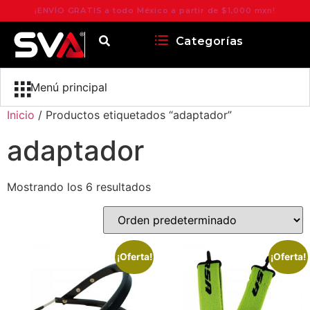
¡ENVÍO GRATIS a todo México a partir de $1,000 mxn!
Categorías
Menú principal
Inicio
/ Productos etiquetados “adaptador”
adaptador
Mostrando los 6 resultados
¡Oferta!
¡Oferta!