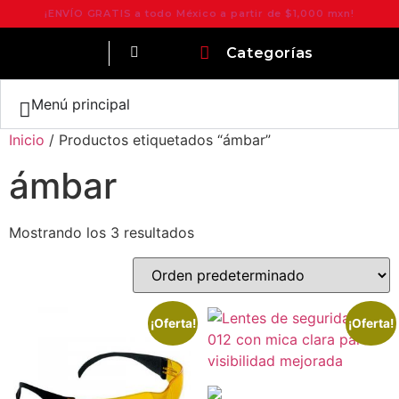
¡ENVÍO GRATIS a todo México a partir de $1,000 mxn!
Categorías
Menú principal
Inicio
/ Productos etiquetados “ámbar”
ámbar
Mostrando los 3 resultados
¡Oferta!
¡Oferta!