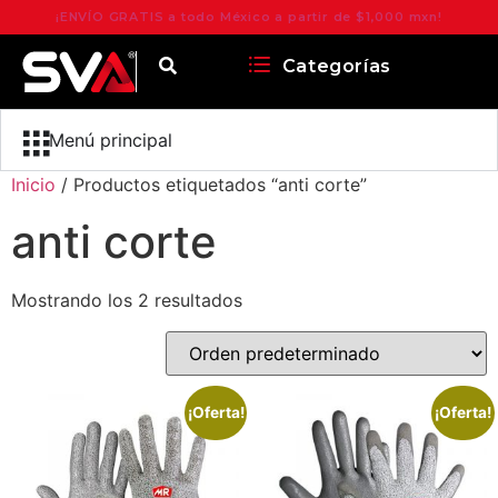
¡ENVÍO GRATIS a todo México a partir de $1,000 mxn!
Categorías
Menú principal
Inicio
/ Productos etiquetados “anti corte”
anti corte
Mostrando los 2 resultados
¡Oferta!
¡Oferta!