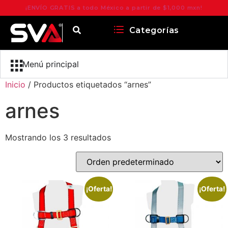
¡ENVÍO GRATIS a todo México a partir de $1,000 mxn!
Categorías
Menú principal
Inicio
/ Productos etiquetados “arnes”
arnes
Mostrando los 3 resultados
¡Oferta!
¡Oferta!