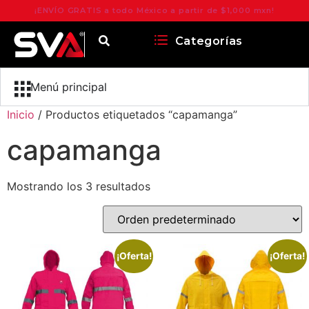
¡ENVÍO GRATIS a todo México a partir de $1,000 mxn!
Categorías
Menú principal
Inicio
/ Productos etiquetados “capamanga”
capamanga
Mostrando los 3 resultados
¡Oferta!
¡Oferta!