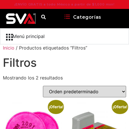
¡ENVÍO GRATIS a todo México a partir de $1,000 mxn!
Categorías
Menú principal
Inicio
/ Productos etiquetados “Filtros”
Filtros
Mostrando los 2 resultados
¡Oferta!
¡Oferta!