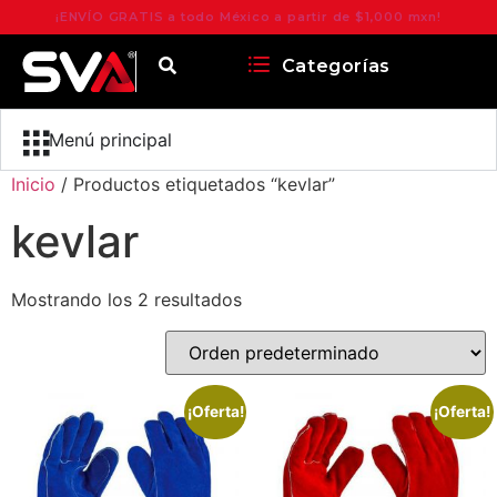
¡ENVÍO GRATIS a todo México a partir de $1,000 mxn!
Categorías
Menú principal
Inicio
/ Productos etiquetados “kevlar”
kevlar
Mostrando los 2 resultados
¡Oferta!
¡Oferta!