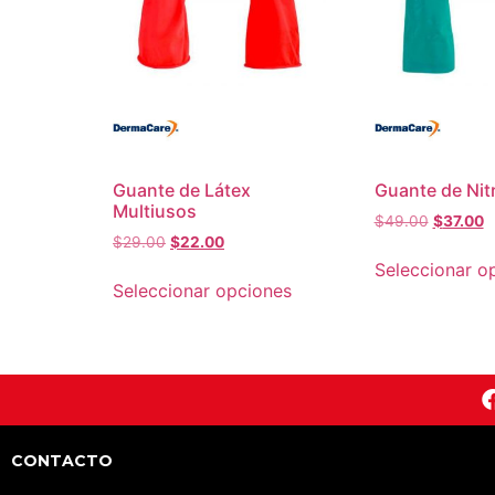
Guante de Látex
Guante de Nitr
Multiusos
$
49.00
$
37.00
$
29.00
$
22.00
Seleccionar o
Seleccionar opciones
CONTACTO