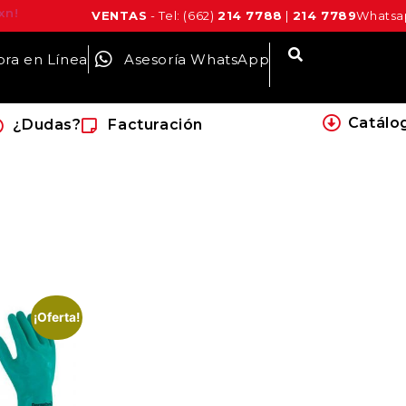
xn!
VENTAS
- Tel: (662)
214 7788
|
214 7789
Whatsap
ra en Línea
Asesoría WhatsApp
Catálo
¿Dudas?
Facturación
¡Oferta!