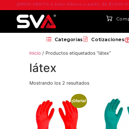
¡ENVÍO GRATIS a todo México a partir de $1,000 m
Comp
Categorías
Cotizaciones
Inicio
/ Productos etiquetados “látex”
látex
Mostrando los 2 resultados
¡Oferta!