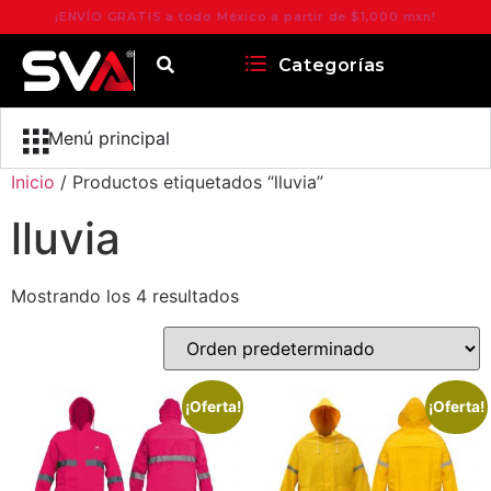
¡ENVÍO GRATIS a todo México a partir de $1,000 mxn!
Categorías
Menú principal
Inicio
/ Productos etiquetados “lluvia”
lluvia
Mostrando los 4 resultados
¡Oferta!
¡Oferta!