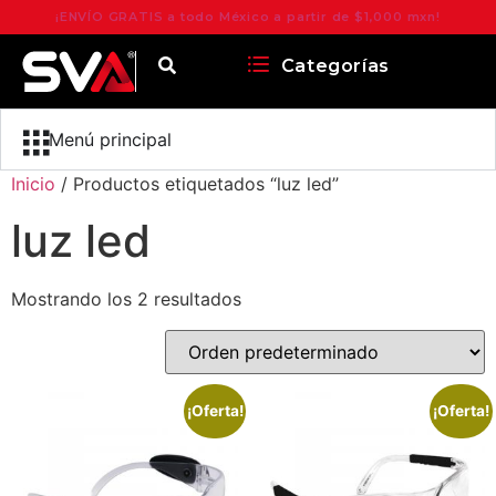
¡ENVÍO GRATIS a todo México a partir de $1,000 mxn!
Categorías
Menú principal
Inicio
/ Productos etiquetados “luz led”
luz led
Mostrando los 2 resultados
¡Oferta!
¡Oferta!