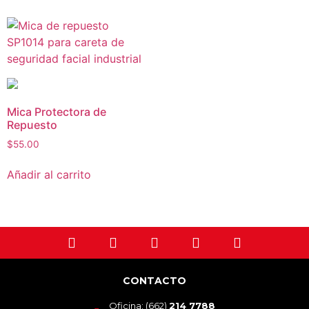
Mica Protectora de
Repuesto
$
55.00
Añadir al carrito
CONTACTO
Oficina: (662)
214 7788