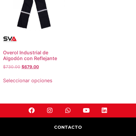
Overol Industrial de
Algodón con Reflejante
$
730.00
$
679.00
Seleccionar opciones
CONTACTO