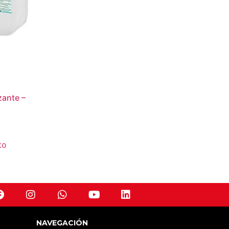
zante –
to
NAVEGACIÓN