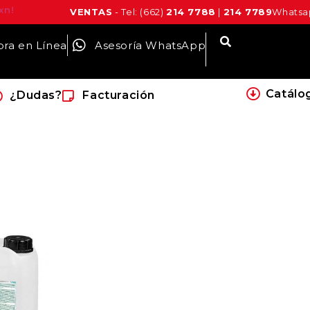
xn!
VENTAS
- Tel: (662)
214 7788
|
214 7789
Whatsap
ra en Línea
Asesoría WhatsApp
Catálo
¿Dudas?
Facturación