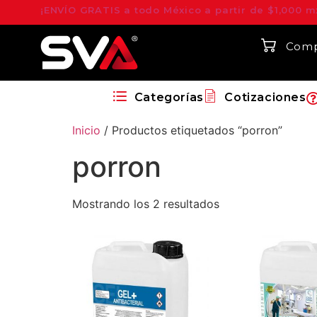
¡ENVÍO GRATIS a todo México a partir de $1,000 m
Comp
Categorías
Cotizaciones
Inicio
/ Productos etiquetados “porron”
porron
Mostrando los 2 resultados