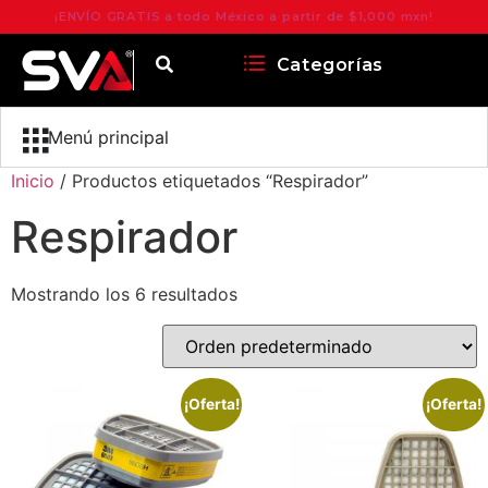
¡ENVÍO GRATIS a todo México a partir de $1,000 mxn!
Categorías
Menú principal
Inicio
/ Productos etiquetados “Respirador”
Respirador
Mostrando los 6 resultados
¡Oferta!
¡Oferta!