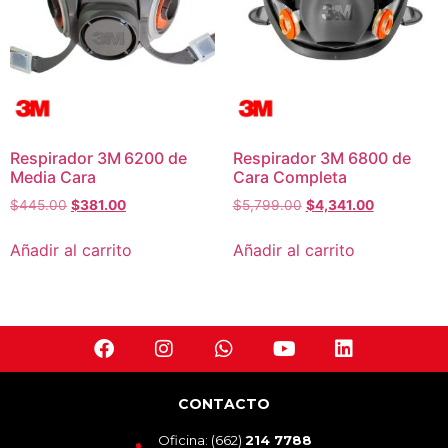
Respirador 3M 6200 de
Respirador 3M 6800 de
Media Cara
Cara Completa
$
445.00
$
381.00
$
5,799.00
$
4,341.00
Añadir al carrito
Añadir al carrito
CONTACTO
Oficina: (662)
214 7788