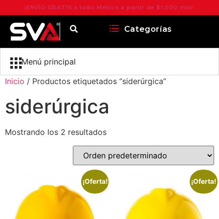
¡ENVÍO GRATIS a todo México a partir de $1,000 mxn!
Categorías
Menú principal
Inicio
/ Productos etiquetados “siderúrgica”
siderúrgica
Mostrando los 2 resultados
¡Oferta!
¡Oferta!