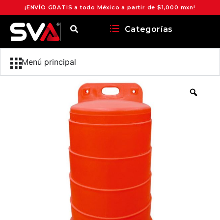
¡ENVÍO GRATIS a todo México a partir de $1,000 mxn!
Categorías
Menú principal