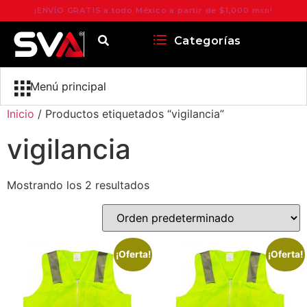
¡ENVÍO GRATIS a todo México a partir de $1,000 mxn!
Categorías
Menú principal
Inicio
/ Productos etiquetados “vigilancia”
vigilancia
Mostrando los 2 resultados
¡Oferta!
¡Oferta!