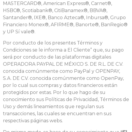
MASTERCARD®, American Express®, Carnet®,
HSBC®, Scotiabank®, CitiBanamex®, BBVA®,
Santander®, IXE®, Banco Azteca®, Inbursa®, Grupo
Financiero Monex®, AFIRME®, Banorte®, BanRegio®
y UP Sí vale®.
Por conducto de los presentes Términos y
Condiciones se le informa a El Cliente” que, su pago
será por conducto de las plataformas digitales
OPERADORA PAYPAL DE MÉXICO S. DE R.L. DE C.V.
conocida comúnmente como PayPal y OPENPAY,
S.A. DE C.V. conocida comúnmente como OpenPay,
por lo cual sus compras y datos financieros están
protegidos por estas. Por lo que hago de su
conocimiento sus Políticas de Privacidad, Términos de
Uso y demás lineamientos que regulan sus
transacciones, las cuales se encuentran en sus
respectivas páginas webs.