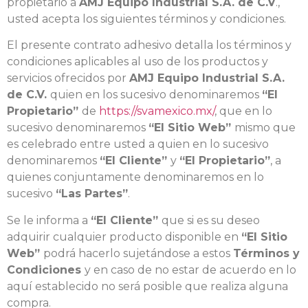
propietario a
AMJ Equipo Industrial
S.A. de C.V
.,
usted acepta los siguientes términos y condiciones.
El presente contrato adhesivo detalla los términos y
condiciones aplicables al uso de los productos y
servicios ofrecidos por
AMJ Equipo Industrial S.A.
de C.V.
quien en los sucesivo denominaremos
“El
Propietario”
de
https://svamexico.mx/
, que en lo
sucesivo denominaremos
“El Sitio Web”
mismo que
es celebrado entre usted a quien en lo sucesivo
denominaremos
“El Cliente”
y
“El Propietario”
, a
quienes conjuntamente denominaremos en lo
sucesivo
“Las Partes”
.
Se le informa a
“El Cliente”
que si es su deseo
adquirir cualquier producto disponible en
“El Sitio
Web”
podrá hacerlo sujetándose a estos
Términos y
Condiciones
y en caso de no estar de acuerdo en lo
aquí establecido no será posible que realiza alguna
compra.