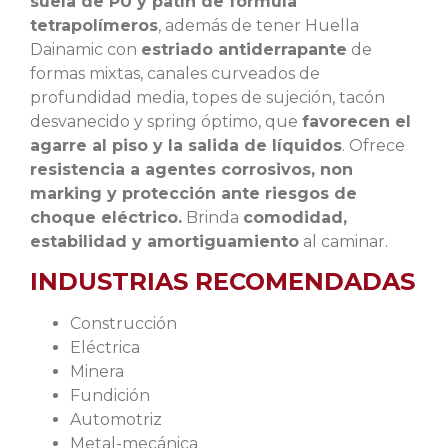
suela de PU
y patín de fórmula
tetrapolímeros
, además de tener Huella
Dainamic con
estriado antiderrapante
de
formas mixtas, canales curveados de
profundidad media, topes de sujeción, tacón
desvanecido y spring óptimo, que
favorecen el
agarre al piso y la salida de líquidos
. Ofrece
resistencia a agentes corrosivos, non
marking y protección ante riesgos de
choque eléctrico
.
Brinda
comodidad,
estabilidad y
amortiguamiento
al caminar.
INDUSTRIAS RECOMENDADAS
Construcción
Eléctrica
Minera
Fundición
Automotriz
Metal-mecánica