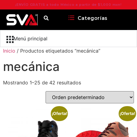
¡ENVÍO GRATIS a todo México a partir de $1,000 mxn!
Categorías
Menú principal
Inicio
/ Productos etiquetados “mecánica”
mecánica
Mostrando 1–25 de 42 resultados
¡Oferta!
¡Oferta!