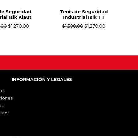
de Seguridad
Tenis de Seguridad
ial Isik Klaut
Industrial Isik TT
.00
$
1,270.00
$
1,390.00
$
1,270.00
INFORMACIÓN Y LEGALES
ad
ciones
es
ntes