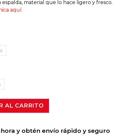
n espalda, material que lo hace ligero y fresco.
nica aquí
a
a
R AL CARRITO
ora y obtén envío rápido y seguro