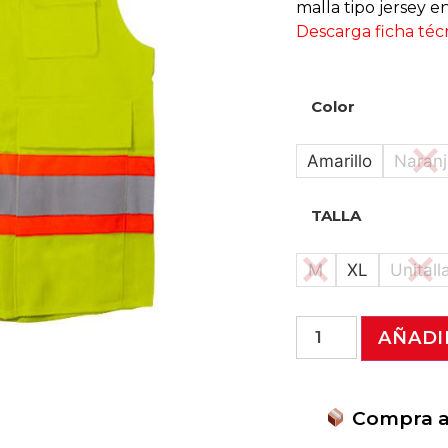
malla tipo jersey e
Descarga ficha téc
Color
Amarillo
Naranj
TALLA
M
XL
Unitall
AÑADI
Compra ah