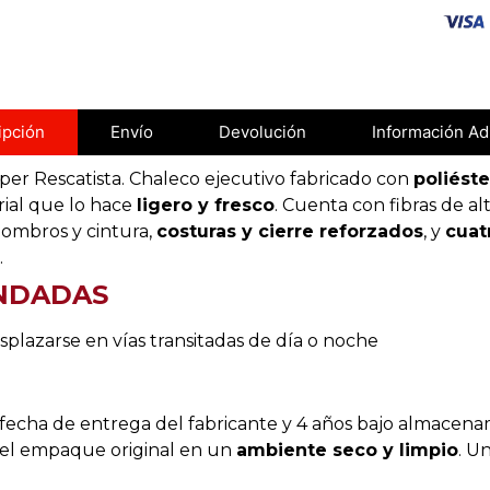
Chaleco de Rescate Ce
ipción
Envío
Devolución
Información Ad
per Rescatista. Chaleco ejecutivo fabricado con
poliést
ial que lo hace
ligero y fresco
. Cuenta con fibras de al
hombros y cintura,
costuras y cierre reforzados
, y
cuat
.
NDADAS
plazarse en vías transitadas de día o noche
fecha de entrega del fabricante y 4 años bajo almacen
el empaque original en un
ambiente seco y limpio
. U