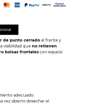
rtificado, con Bolsas y Cintas Reflectantes
icional
er de punto cerrado
al frente y
ta visibilidad que
no retienen
ro bolsas frontales
con espacio
amiento adecuado.
na vez abierto desechar el