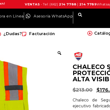
xn!
VENTAS
- Tel: (662)
214 7788
|
214 7789
Whatsap
ra en Línea
Asesoría WhatsApp
Catálo
¿Dudas?
Facturación
CHALECO S
PROTECCI
ALTA VISI
$
213.00
$
176
Chaleco de Segur
ejecutivo fabrica