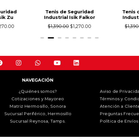
guridad
Tenis de Seguridad
Tenis 
sik Zu
Industrial Isik Falkor
Industr
,270.00
$
1,390.00
$
1,270.00
$
1,390
NAVEGACIÓN
¿Quiénes somos?
Aviso de Privacid
Cotizaciones y Mayoreo
Términos y Condi
Matriz Hermosillo, Sonora
Atención a Client
Sucursal Periférico, Hermosillo
Preguntas Frecue
Sucursal Reynosa, Tamps.
Política de Envíos