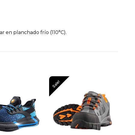
r en planchado frío (110°C).
Sale!
Sale