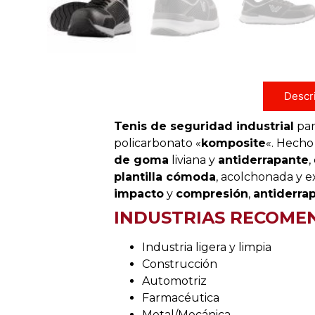
Descr
Tenis de seguridad industrial
pa
policarbonato «
komposite
«. Hech
de goma
liviana y
antiderrapante
,
plantilla cómoda
, acolchonada y ex
impacto
y
compresión
,
antiderra
INDUSTRIAS RECOME
Industria ligera y limpia
Construcción
Automotriz
Farmacéutica
Metal/Mecánica