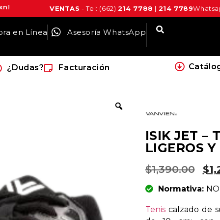
xn!
VENTAS
- Tel: (662)
214 7788
|
214 7789
Whatsap
ra en Línea
Asesoría WhatsApp
Catálo
¿Dudas?
Facturación
ISIK JET –
LIGEROS Y
$
1,390.00
$
1,
Normativa:
NO
Tenis
calzado de s