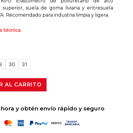
KPU Elastómetro de poliuretano de alto
 superior, suela de goma liviana y entresuela
. Recomendado para industria limpia y ligera.
a técnica
Limpiar
9
30
31
R AL CARRITO
ora y obtén envío rápido y seguro
ad para Ambientes Industriales Exigentes