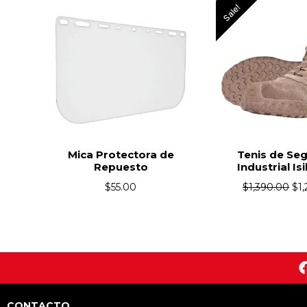
Sale!
Sale!
de
Tenis de Seguridad
Tenis de Se
Industrial Isik Terra
Industrial 
$
1,390.00
$
1,270.00
$
1,390.00
$
CONTACTO