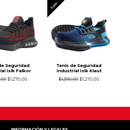
Sale!
Sal
 de Seguridad
Tenis de Seguridad
rial Isik Klaut
Industrial Isik TT
0.00
$
1,270.00
$
1,390.00
$
1,270.00
INFORMACIÓN Y LEGALES