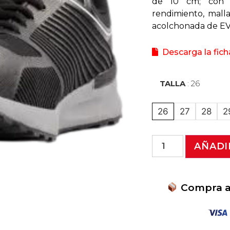
de 10 cm; con 
rendimiento, malla
acolchonada de EVA
Descarga la fich
TALLA
26
26
27
28
2
AÑADI
Compra ah
Protección y Comodid