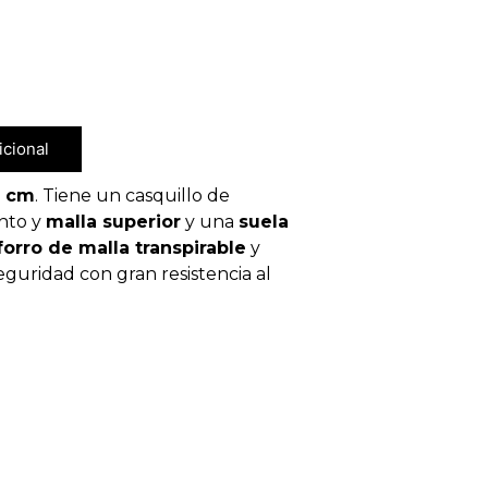
icional
0 cm
. Tiene un casquillo de
nto y
malla superior
y una
suela
forro de malla transpirable
y
eguridad con gran resistencia al