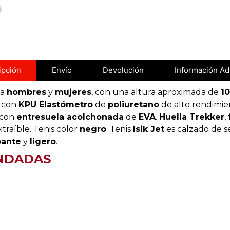
ipción
Envío
Devolución
Información Ad
ra
hombres
y
mujeres
, con una altura aproximada de
1
o con
KPU Elastómetro
de
poliuretano
de alto rendimie
 con
entresuela acolchonada
de
EVA
.
Huella Trekker
,
traíble. Tenis color
negro
. Tenis
Isik Jet
es calzado de s
pante
y
ligero
.
NDADAS