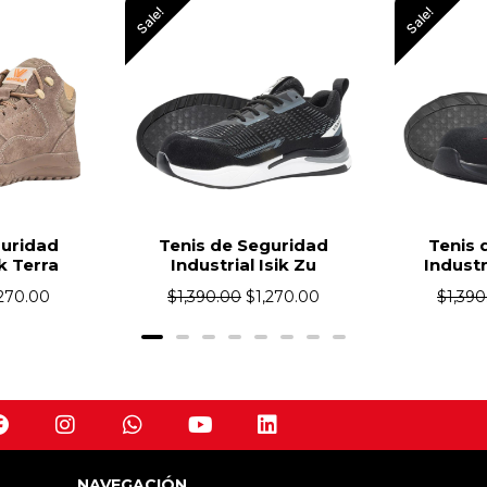
Sale!
Sale!
guridad
Tenis de Seguridad
Tenis
Isik Zu
Industrial Isik Falkor
Indust
1,270.00
$
1,390.00
$
1,270.00
$
1,39
NAVEGACIÓN