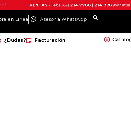
xn!
VENTAS
- Tel: (662)
214 7788
|
214 7789
Whatsap
ra en Línea
Asesoría WhatsApp
Catálo
¿Dudas?
Facturación