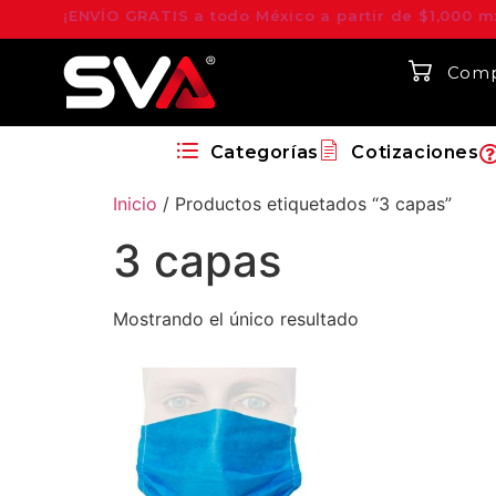
¡ENVÍO GRATIS a todo México a partir de $1,000 m
Comp
Categorías
Cotizaciones
Inicio
/ Productos etiquetados “3 capas”
3 capas
Mostrando el único resultado