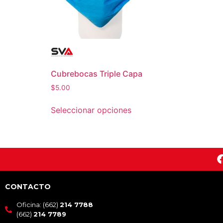
Cubrebocas Triple Capa
$
5.00
Seleccionar opciones
CONTACTO
Oficina: (662)
214 7788
(662)
214 7789