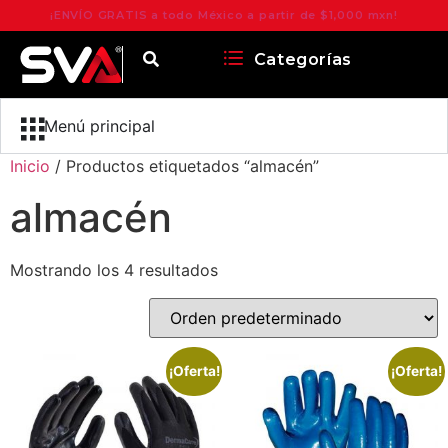
¡ENVÍO GRATIS a todo México a partir de $1,000 mxn!
Categorías
Menú principal
Inicio
/ Productos etiquetados “almacén”
almacén
Mostrando los 4 resultados
¡Oferta!
¡Oferta!