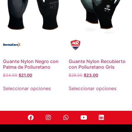
Guante Nylon Negro con
Guante Nylon Recubierto
Palma de Poliuretano
con Poliuretano Gris
$
34.00
$
21.00
$
28.00
$
23.00
Seleccionar opciones
Seleccionar opciones