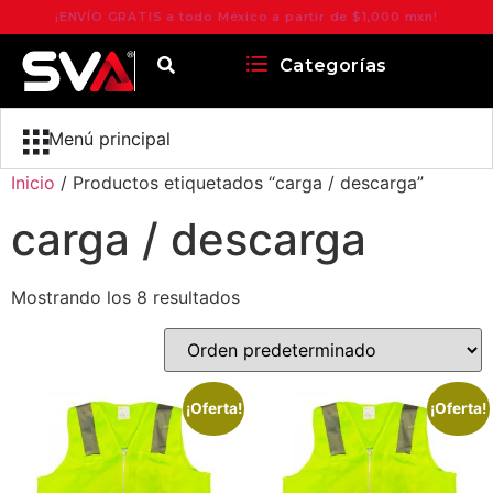
¡ENVÍO GRATIS a todo México a partir de $1,000 mxn!
Categorías
Menú principal
Inicio
/ Productos etiquetados “carga / descarga”
carga / descarga
Mostrando los 8 resultados
¡Oferta!
¡Oferta!