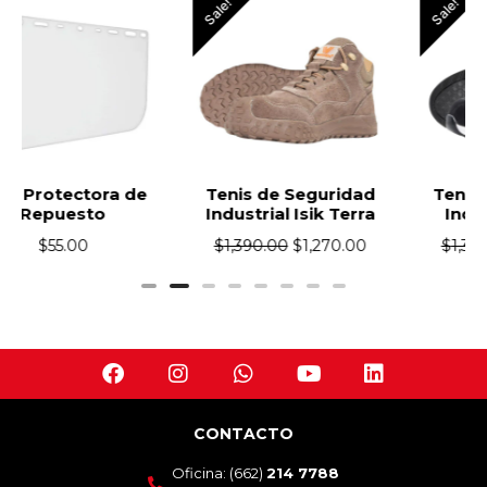
Sale!
Sale!
e
Tenis de Seguridad
Tenis de Seguridad
Industrial Isik Terra
Industrial Isik Zu
$
1,390.00
$
1,270.00
$
1,390.00
$
1,270.00
CONTACTO
Oficina: (662)
214 7788