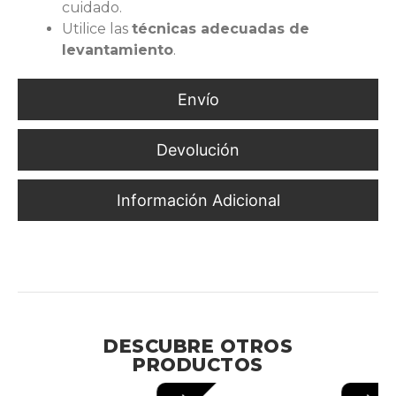
cuidado.
Utilice las
técnicas adecuadas de
levantamiento
.
Envío
Devolución
Información Adicional
Faja Anti-Calor y Refuerzo Lumbar para Protección en
Altas Cargas
DESCUBRE OTROS
PRODUCTOS