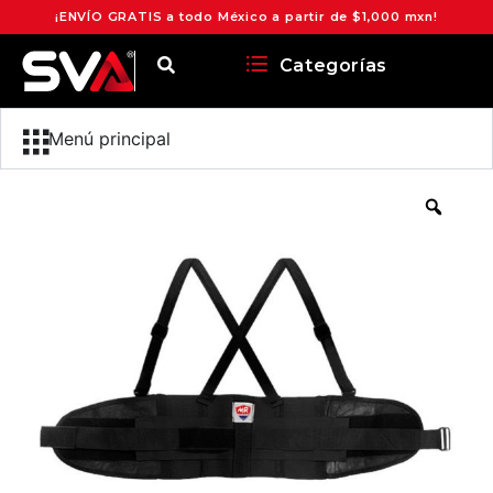
¡ENVÍO GRATIS a todo México a partir de $1,000 mxn!
Categorías
Menú principal