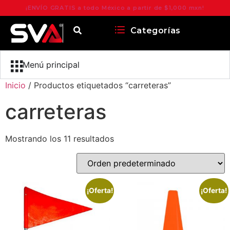
¡ENVÍO GRATIS a todo México a partir de $1,000 mxn!
Categorías
Menú principal
Inicio
/ Productos etiquetados “carreteras”
carreteras
Mostrando los 11 resultados
¡Oferta!
¡Oferta!