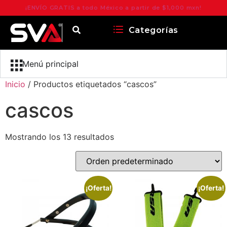
¡ENVÍO GRATIS a todo México a partir de $1,000 mxn!
Categorías
Menú principal
Inicio
/ Productos etiquetados “cascos”
cascos
Mostrando los 13 resultados
¡Oferta!
¡Oferta!