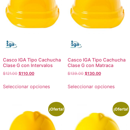
Casco IGA Tipo Cachucha
Casco IGA Tipo Cachucha
Clase G con Intervalos
Clase G con Matraca
$
121.00
$
110.00
$
139.00
$
130.00
Seleccionar opciones
Seleccionar opciones
¡Oferta!
¡Oferta!