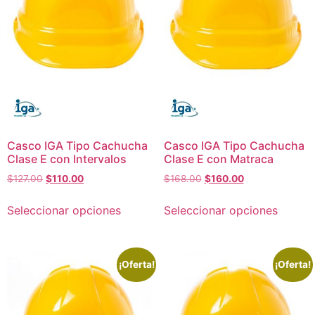
Casco IGA Tipo Cachucha
Casco IGA Tipo Cachucha
Clase E con Intervalos
Clase E con Matraca
$
127.00
$
110.00
$
168.00
$
160.00
Seleccionar opciones
Seleccionar opciones
¡Oferta!
¡Oferta!