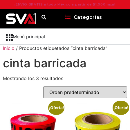
¡ENVÍO GRATIS a todo México a partir de $1,000 mxn!
Categorías
Menú principal
Inicio
/ Productos etiquetados “cinta barricada”
cinta barricada
Mostrando los 3 resultados
¡Oferta!
¡Oferta!