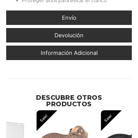
Proteger sitios para evitar el tráfico
Envío
Devolución
Información Adicional
Para Delimitación Industrial de Áreas Peligrosas
DESCUBRE OTROS
PRODUCTOS
Sale!
Sale!