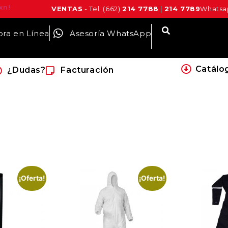
xn!
VENTAS
- Tel: (662)
214 7788
|
214 7789
Whatsap
ra en Línea
Asesoría WhatsApp
Catálo
¿Dudas?
Facturación
¡Oferta!
¡Oferta!