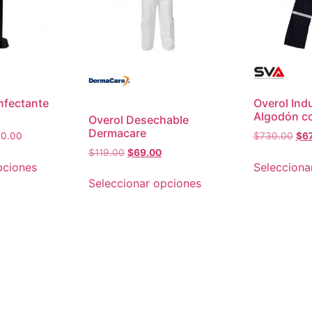
nfectante
Overol Indu
Algodón co
Overol Desechable
Dermacare
00.00
$
730.00
$
6
$
119.00
$
69.00
pciones
Selecciona
Seleccionar opciones