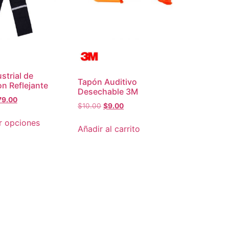
strial de
Tapón Auditivo
n Reflejante
Desechable 3M
79.00
$
10.00
$
9.00
r opciones
Añadir al carrito