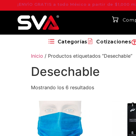
¡ENVÍO GRATIS a todo México a partir de $1,000 m
Comp
Categorías
Cotizaciones
Inicio
/ Productos etiquetados “Desechable”
Desechable
Mostrando los 6 resultados