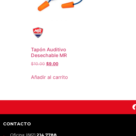
Tapón Auditivo
Desechable MR
$
10.00
$
9.00
Añadir al carrito
CONTACTO
Oficina: (662)
214 7788