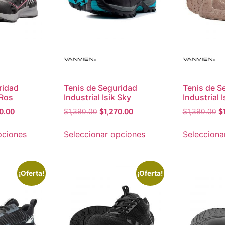
ridad
Tenis de Seguridad
Tenis de S
 Ros
Industrial Isik Sky
Industrial I
0.00
$
1,390.00
$
1,270.00
$
1,390.00
$
pciones
Seleccionar opciones
Selecciona
¡Oferta!
¡Oferta!