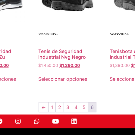
ridad
Tenis de Seguridad
Tenisbota 
 Zu
Industrial Nvg Negro
Industrial
0.00
$
1,450.00
$
1,290.00
$
1,390.00
$
pciones
Seleccionar opciones
Selecciona
←
1
2
3
4
5
6