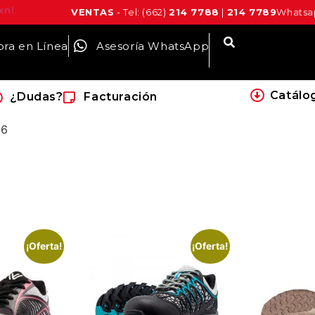
xn!
VENTAS
- Tel: (662)
214 7788
|
214 7789
Whatsap
ra en Línea
Asesoría WhatsApp
Catálo
¿Dudas?
Facturación
 6
¡Oferta!
¡Oferta!