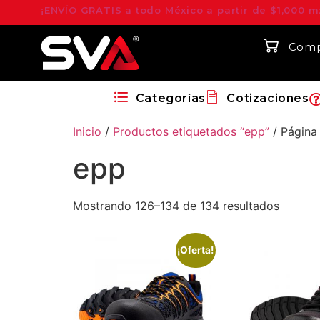
¡ENVÍO GRATIS a todo México a partir de $1,000 m
Comp
Categorías
Cotizaciones
Inicio
/
Productos etiquetados “epp”
/ Página
epp
Mostrando 126–134 de 134 resultados
¡Oferta!