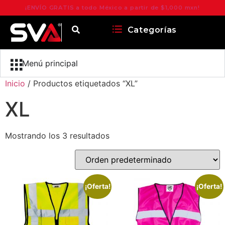
¡ENVÍO GRATIS a todo México a partir de $1,000 mxn!
Categorías
Menú principal
Inicio
/ Productos etiquetados “XL”
XL
Mostrando los 3 resultados
¡Oferta!
¡Oferta!