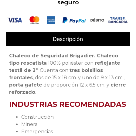
seguro
Descripción
Chaleco de Seguridad Brigadier. Chaleco
tipo rescatista
100% poliéster con
reflejante
textil de 2″
. Cuenta con
tres bolsillos
frontales
, dos de 15 x 18 cm. y uno de 9 x 13 cm.,
porta gafete
de proporción 12 x 6.5 cm. y
cierre
reforzado
.
INDUSTRIAS RECOMENDADAS
Construcción
Minera
Emergencias