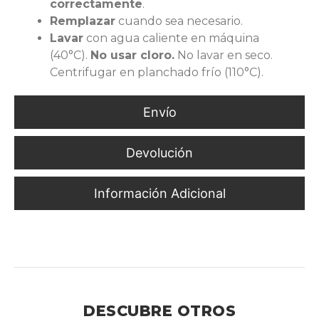
correctamente
.
Remplazar
cuando sea necesario.
Lavar
con agua caliente en máquina
(40°C).
No usar cloro.
No lavar en seco.
Centrifugar en planchado frío (110°C).
Envío
Devolución
Información Adicional
Confort Ergonómico en Ambientes de Riesgo con cintas
Reflejantes
DESCUBRE OTROS