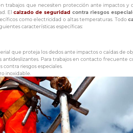
en trabajos que necesiten protección ante impactos y c
d. El
calzado de seguridad
contra riesgos especial
pecíficos como electricidad o altas temperaturas. Todo
c
guientes características específicas:
rial que proteja los dedos ante impactos o caídas de ob
antideslizantes. Para trabajos en contacto frecuente co
 contra riesgos especiales.
ro inoxidable.