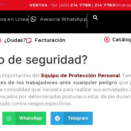
xn!
VENTAS
- Tel: (662)
214 7788
|
214 7789
Whatsap
ra en Línea
Asesoría WhatsApp
Catálo
¿Dudas?
Facturación
o de seguridad?
 importantes del
Equipo de Protección Personal
. Ta
ies de los trabajadores ante cualquier peligro
que p
io la comodidad que necesita para realizar sus actividad
provocados por determinadas posturas o estar de pie dur
zado contra riesgos específicos.
WhatsApp
Telegram