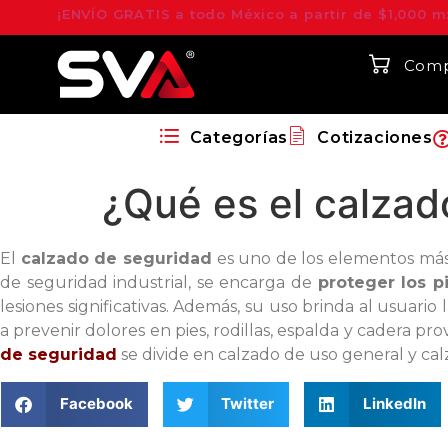
¡ENVÍO GRATIS a todo México a partir de $1,000 m
Comp
Categorías
Cotizaciones
¿Qué es el calzad
El
calzado de seguridad
es uno de los elementos más
de seguridad industrial
, se encarga de
proteger los p
lesiones significativas. Además, su uso brinda al usuar
a prevenir dolores en pies, rodillas, espalda y cadera 
de seguridad
se divide en calzado de uso general y cal
Facebook
Twitter
LinkedIn