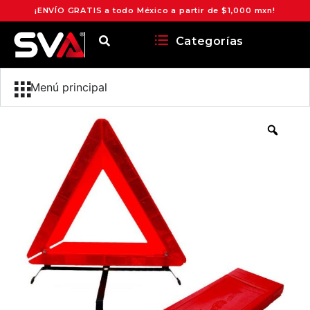
¡ENVÍO GRATIS a todo México a partir de $1,000 mxn!
Categorías
Menú principal