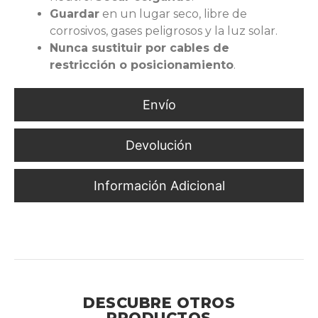
Guardar
en un lugar seco, libre de
corrosivos, gases peligrosos y la luz solar.
Nunca sustituir por cables de
restricción o posicionamiento
.
Envío
Devolución
Información Adicional
Sistema Doble de Absorción de Impacto para Líneas de
Vida y Arneses de Seguridad
DESCUBRE OTROS
PRODUCTOS