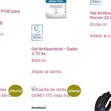
1 P100 para
Gel Antibac
Porrón 20 l
00
$
2,084.00
to
Añadir al c
Gel Antibacterial – Galón
3.75 lts
$
400.00
Añadir al carrito
¡Oferta!
¡Oferta!