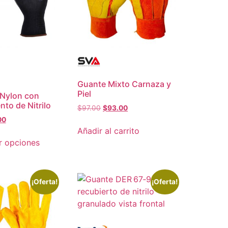
Guante Mixto Carnaza y
Piel
 Nylon con
to de Nitrilo
$
97.00
$
93.00
00
Añadir al carrito
r opciones
¡Oferta!
¡Oferta!