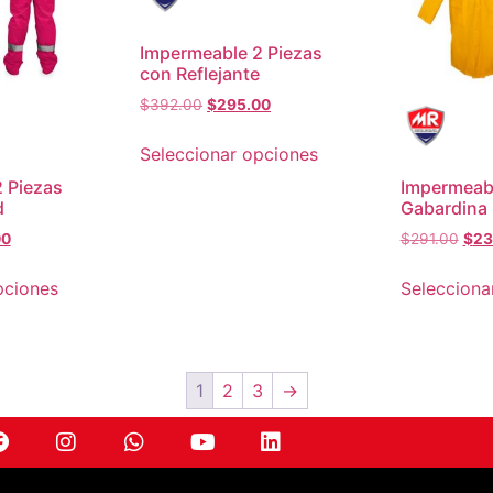
Impermeable 2 Piezas
con Reflejante
$
392.00
$
295.00
Seleccionar opciones
 Piezas
Impermeab
d
Gabardina
00
$
291.00
$
23
pciones
Selecciona
1
2
3
→