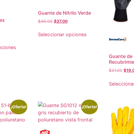
Guante de Nitrilo Verde
ex
$
49.00
$
37.00
Seleccionar opciones
pciones
Guante de
Recubrimien
$
31.00
$
19.
Selecciona
¡Oferta!
¡Oferta!