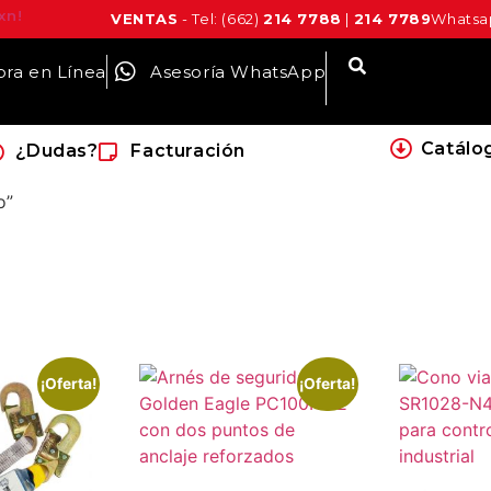
xn!
VENTAS
- Tel: (662)
214 7788
|
214 7789
Whatsap
ra en Línea
Asesoría WhatsApp
Catálo
¿Dudas?
Facturación
o”
¡Oferta!
¡Oferta!