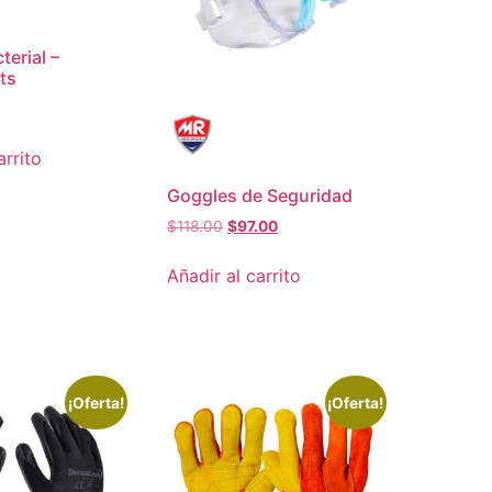
terial –
ts
arrito
Goggles de Seguridad
$
118.00
$
97.00
Añadir al carrito
¡Oferta!
¡Oferta!