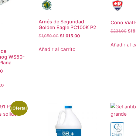
Arnés de Seguridad
Cono Vial
Golden Eagle PC100K P2
$
231.00
$
19
$
1,050.00
$
1,015.00
Añadir al c
Añadir al carrito
 de
hog WS50-
Plana
00
to
¡Oferta!