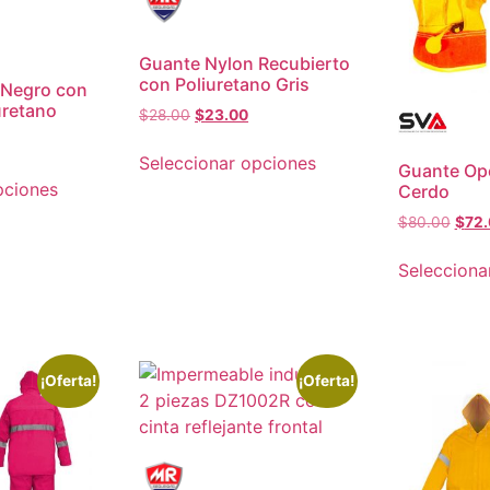
Guante Nylon Recubierto
con Poliuretano Gris
 Negro con
uretano
$
28.00
$
23.00
Seleccionar opciones
Guante Op
pciones
Cerdo
$
80.00
$
72.
Selecciona
¡Oferta!
¡Oferta!