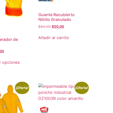
Guante Recubierto
Nitrilo Granulado
$
94.00
$
50.00
Añadir al carrito
erador de
00
r opciones
¡Oferta!
¡Oferta!