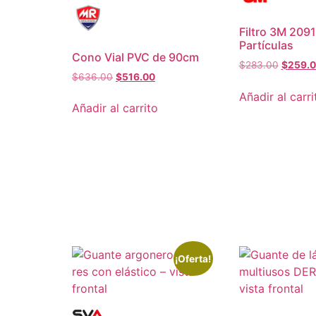
Filtro 3M 209
Partículas
Cono Vial PVC de 90cm
$
283.00
$
259.
$
636.00
$
516.00
Añadir al carri
Añadir al carrito
¡Oferta!