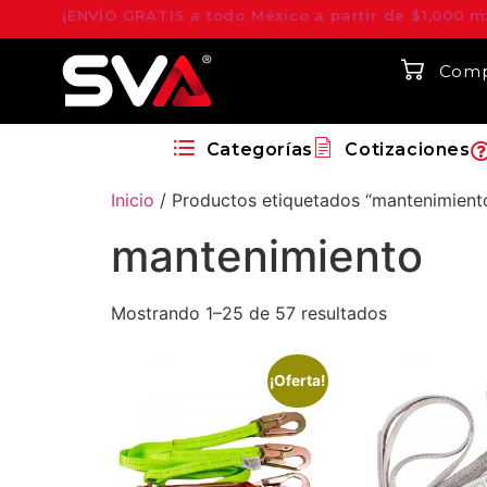
¡ENVÍO GRATIS a todo México a partir de $1,000 m
Comp
Categorías
Cotizaciones
Inicio
/ Productos etiquetados “mantenimient
mantenimiento
Mostrando 1–25 de 57 resultados
¡Oferta!