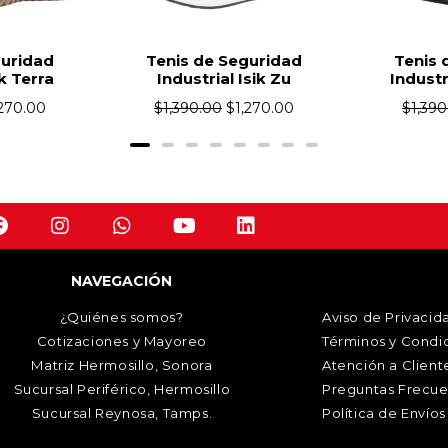
is de Seguridad
Tenis de Seguridad
ustrial Isik Zu
Industrial Isik Falkor
390.00
$
1,270.00
$
1,390.00
$
1,270.00
NAVEGACIÓN
¿Quiénes somos?
Aviso de Privacid
Cotizaciones y Mayoreo
Términos y Condi
Matriz Hermosillo, Sonora
Atención a Client
Sucursal Periférico, Hermosillo
Preguntas Frecue
Sucursal Reynosa, Tamps.
Política de Envíos