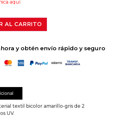
nica aquí
R AL CARRITO
ora y obtén envío rápido y seguro
ra Maniobras Industriales
icional
rial textil bicolor amarillo-gris de 2
yos UV.