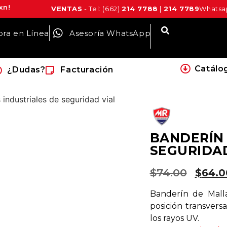
xn!
VENTAS
- Tel: (662)
214 7788
|
214 7789
Whatsap
ra en Línea
Asesoría WhatsApp
Catálo
¿Dudas?
Facturación
BANDERÍN 
SEGURIDAD
$
74.00
$
64.0
Banderín de Mall
posición transversa
los rayos UV.