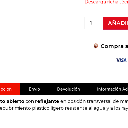
Descarga ficha téc
AÑADI
Compra ah
Señalización Visual pa
ipción
Envío
Devolución
Información Ad
to abierto
con
reflejante
en posición transversal de mate
ubrimiento plástico ligero resistente al agua y a los ra