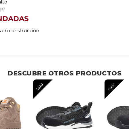
lto
go
NDADAS
s en construcción
DESCUBRE OTROS PRODUCTOS
Sale!
S